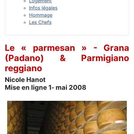
Logement
Infos légales
Hommage
Les Chefs
Le « parmesan » - Grana
(Padano) & Parmigiano
reggiano
Nicole Hanot
Mise en ligne 1
mai 2008
er