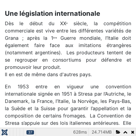
Une législation internationale
Dès le début du XX
siècle, la compétition
e
commerciale est vive entre les différentes variétés de
Grana ; après la 1
Guerre mondiale, l’Italie doit
ère
également faire face aux imitations étrangères
(notamment argentines). Les producteurs tentent de
se regrouper en consortiums pour défendre et
promouvoir leur produit.
Il en est de même dans d'autres pays.
En 1953 entre en vigueur une convention
internationale signée en 1951 à Stresa par l’Autriche, le
Danemark, la France, l’Italie, la Norvège, les Pays-Bas,
la Suède et la Suisse pour garantir l’appellation et la
composition de certains fromages. La Convention de
Stresa s’appuie sur des lois italiennes antérieures. Elle
décide de différencier les fromages « Grana » du «
628ms
24.714MB
37