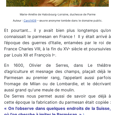
Marie-Amélie de Habsbourg-Lorraine, duchesse de Parme
Auteur :
Caro1409
– œuvre anonyme tombée dans le domaine public.
Et pourtant… il y avait bien plus longtemps qu’on
connaissait le parmesan en France ! Il y était arrivé à
l’époque des guerres d’Italie, entamées par le roi de
France Charles VIII, à la fin du XV
siècle et poursuivies
e
par Louis XII et François I
.
er
En 1600, Olivier de Serres, dans Le théâtre
d’agriculture et mesnage des champs, plaçait déjà le
Parmesan au premier rang, l’appelant aussi parfois
fromage de Milan ou de Lombardie, et le décrivant
aussi grand qu'une meule de moulin.
De Serres nous permet aussi de savoir que déjà à
cette époque la fabrication du parmesan était copiée :
« On l’observe dans quelques endroits de la Suisse,
où l’on cherche à imiter le Parmésan. »
5