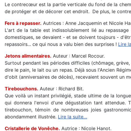
Le contrecœur est la partie verticale du fond de la chemi
de protéger et de décorer cet endroit. De plus, le contr
Fers à repasser.
Autrices : Anne Jacquemin et Nicole Ha
L'art de la table est indissolublement lié au repassag
domestiques, se devaient - et se doivent toujours - d'ê
repassoirs... ce qui nous a valu bien des surprises !
Lire l
Jetons alimentaires.
Auteur : Marcel Rocour.
Surtout pendant les périodes difficiles (chômage, grève, 
dire le pain, le lait ou un repas. Déjà sous l'Ancien Régi
d'obit (anniversaires de décès), recevaient souvent un 
Tirebouchons.
Auteur : Richard Bit.
Que voilà un instant privilégié, stade ultime de la longu
qui donnera l'envoi d'une dégustation tant attendue. T
tirebouchon, témoin de nombreuses joies gastronomique
abondamment illustrée.
Lire la suite…
Cristallerie de Vonêche.
Autrice : Nicole Hanot.