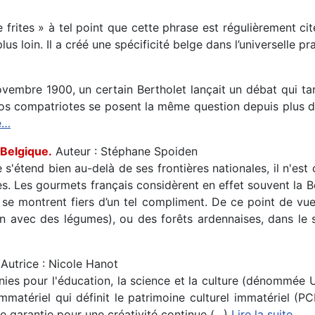
e frites » à tel point que cette phrase est régulièrement 
us loin. Il a créé une spécificité belge dans l’universelle pra
vembre 1900, un certain Bertholet lançait un débat qui ta
i nos compatriotes se posent la même question depuis plus d
te…
 Belgique.
Auteur : Stéphane Spoiden
s'étend bien au-delà de ses frontières nationales, il n'est
. Les gourmets français considèrent en effet souvent la B
 se montrent fiers d’un tel compliment. De ce point de vue,
vec des légumes), ou des forêts ardennaises, dans le sud
Autrice : Nicole Hanot
nies pour l'éducation, la science et la culture (dénommée
matériel qui définit le patrimoine culturel immatériel (P
e garantie pour une créativité continue (…)
Lire la suite…