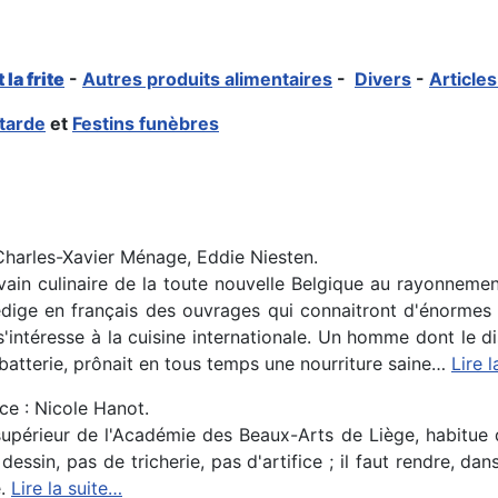
la frite
-
Autres produits alimentaires
-
Divers
-
Article
tarde
et
Festins funèbres
Charles-Xavier Ménage, Eddie Niesten.
ivain culinaire de la toute nouvelle Belgique au rayonne
édige en français des ouvrages qui connaitront d'énormes t
'intéresse à la cuisine internationale. Un homme dont le di
 batterie, prônait en tous temps une nourriture saine…
Lire 
ce : Nicole Hanot.
upérieur de l'Académie des Beaux-Arts de Liège, habitue d'
 dessin, pas de tricherie, pas d'artifice ; il faut rendre, d
e.
Lire la suite…