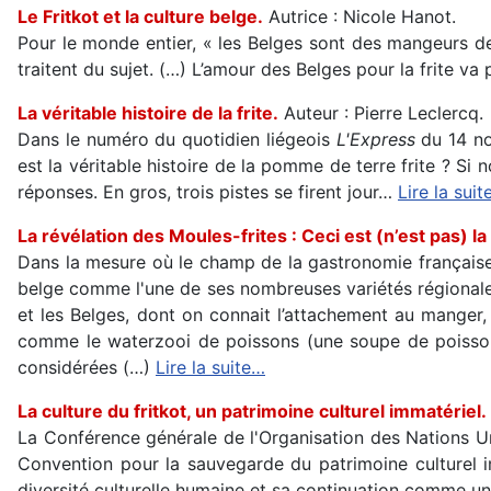
Le Fritkot et la culture belge.
Autrice : Nicole Hanot.
Pour le monde entier, « les Belges sont des mangeurs d
traitent du sujet. (…) L’amour des Belges pour la frite va pl
La véritable histoire de la frite.
Auteur : Pierre Leclercq.
Dans le numéro du quotidien liégeois
L'Express
du 14 no
est la véritable histoire de la pomme de terre frite ? S
réponses. En gros, trois pistes se firent jour…
Lire la sui
La révélation des Moules-frites : Ceci est (n’est pas) la
Dans la mesure où le champ de la gastronomie française 
belge comme l'une de ses nombreuses variétés régionales
et les Belges, dont on connait l’attachement au manger,
comme le waterzooi de poissons (une soupe de poisson a
considérées (…)
Lire la suite…
La culture du fritkot, un patrimoine culturel immatériel.
La Conférence générale de l'Organisation des Nations U
Convention pour la sauvegarde du patrimoine culturel im
diversité culturelle humaine et sa continuation comme un