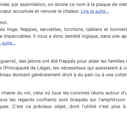
née; par assimilation, on donne ce nom à la plaque de métal
ecœur accumule et renvoie la chaleur.
Lire la suite…
not.
e du linge. Nappes, serviettes, torchons, tabliers et bonn
tre impeccables. Il nous a donc semblé logique, dans une ap
a suite…
guerre), des jetons ont été frappés pour aider les familles
me (Principauté de Liège), les nécessiteux qui assistaient à 
méreau donnant généralement droit à du pain ou à une colla
e chaine du vin, celui où tous les convives réunis autour d'u
ous les regards confiants sont braqués sur l'amphitryon 
s. C'est ce précieux objet, dont l'utilité n'est plus 